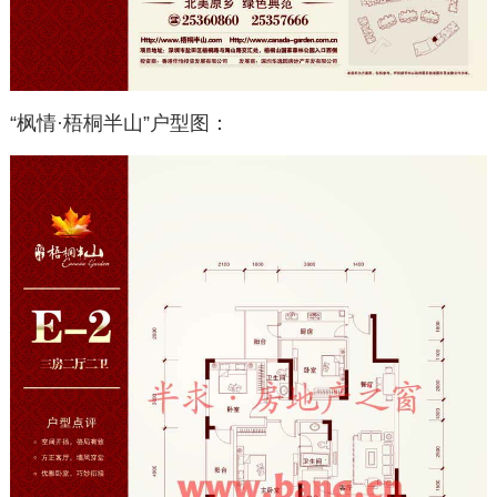
“枫情·梧桐半山”户型图：