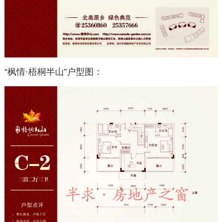
“枫情·梧桐半山”户型图：