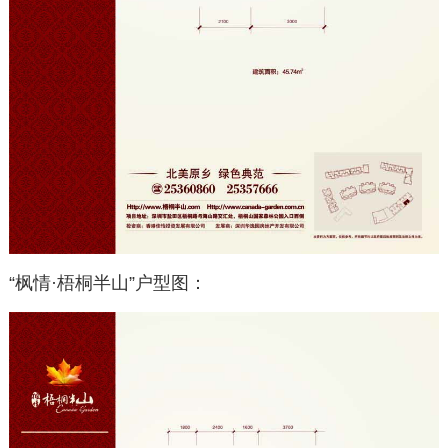
“枫情·梧桐半山”户型图：