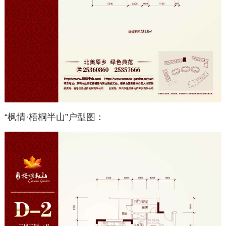
“枫情·梧桐半山”户型图：