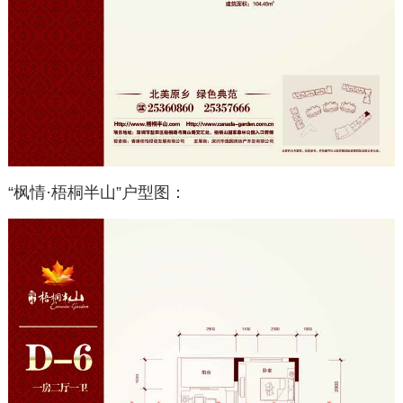
“枫情·梧桐半山”户型图：