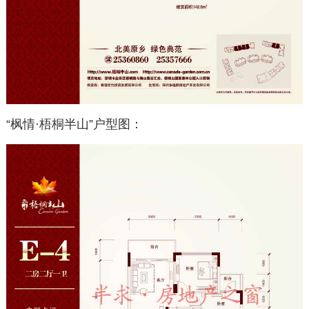
“枫情·梧桐半山”户型图：