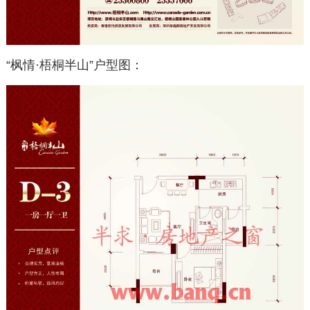
“枫情·梧桐半山”户型图：