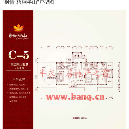
“枫情·梧桐半山”户型图：