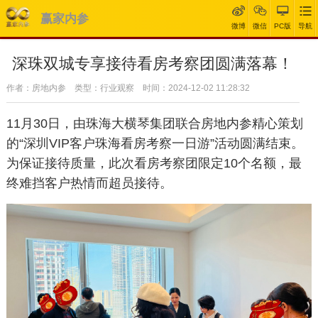
赢家内参
微博
微信
PC版
导航
深珠双城专享接待看房考察团圆满落幕！
作者：房地内参 类型：行业观察 时间：2024-12-02 11:28:32
11月30日，由珠海大横琴集团联合房地内参精心策划
的“深圳VIP客户珠海看房考察一日游”活动圆满结束。
为保证接待质量，此次看房考察团限定10个名额，最
终难挡客户热情而超员接待。