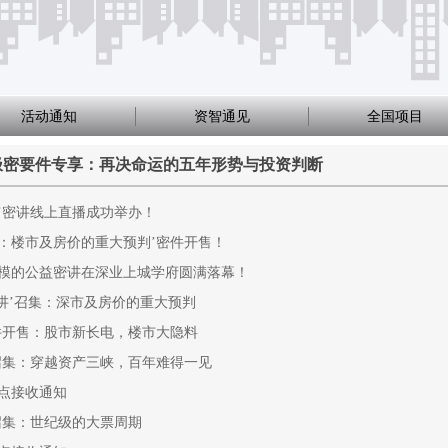
活动通知
资智通见
全国项目
极密要件专享：再决命运的五年形势与投资判断
’密讲线上直播成功举办！
：楼市及房价的重大预判’密件开售！
模的公益密讲在深业上城学府圆满落幕！
密讲’召集：深市及房价的重大预判
件开售：股市新长电，楼市大隐料
召集：穿越资产三峡，百年难得一见
点接收通知
召集：世纪级的大票周期