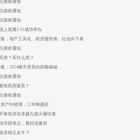
点接收通知
点接收通知
点接收通知
上直播3.31成功举办
召集：地产工具化，经济慢性病，社会向下卷
点接收通知
买房？买什么房？
集：2024楼市变异的前瞻揭秘
点接收通知
避免因房返贫？
点接收通知
：房产纠错潮，三年蜂拥至
，开春首讲在卓越九珑火爆结束
深市踩准点，最好流量房
能否独立走牛？