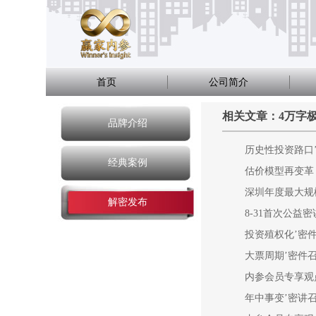
首页
公司简介
相关文章：4万字
品牌介绍
历史性投资路口
经典案例
估价模型再变革
深圳年度最大规
解密发布
8-31首次公益
投资殖权化’密
大票周期’密件
内参会员专享观
年中事变’密讲